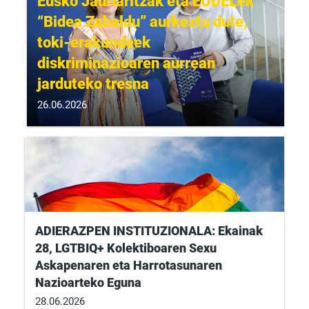
Eusko Jaurlaritzak eta EUDELek
“Bidea Zabaldu” aurkeztu dute,
toki-erakundeek
diskriminazioaren aurrean
jarduteko tresna
26.06.2026
ADIERAZPEN INSTITUZIONALA: Ekainak
28, LGTBIQ+ Kolektiboaren Sexu
Askapenaren eta Harrotasunaren
Nazioarteko Eguna
28.06.2026