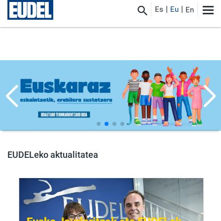
Es
Eu
En
EUDELeko aktualitatea