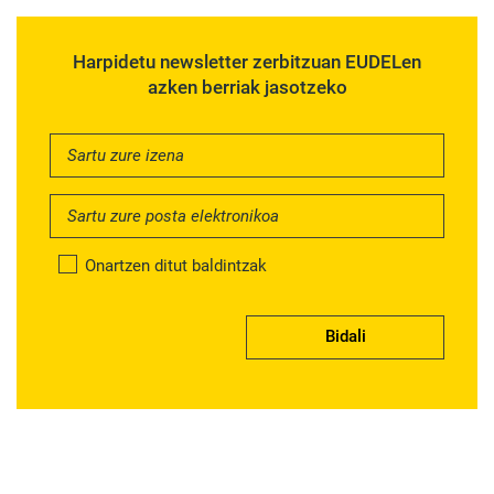
Harpidetu newsletter zerbitzuan EUDELen
azken berriak jasotzeko
Onartzen ditut baldintzak