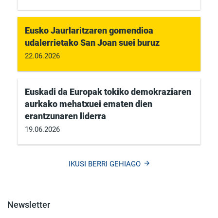
Eusko Jaurlaritzaren gomendioa
udalerrietako San Joan suei buruz
22.06.2026
Euskadi da Europak tokiko demokraziaren
aurkako mehatxuei ematen dien
erantzunaren liderra
19.06.2026
IKUSI BERRI GEHIAGO
Newsletter