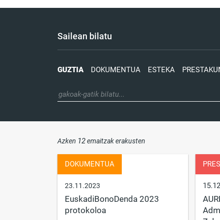
Sailean bilatu
GUZTIA
DOKUMENTUA
ESTEKA
PRESTAKU
12
Azken
emaitzak erakusten
DOKUMENTUA
PRE
15.1
23.11.2023
EuskadiBonoDenda 2023
AUR
protokoloa
Admi