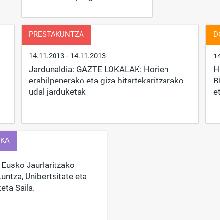
PRESTAKUNTZA
D
14.11.2013
- 14.11.2013
1
Jardunaldia: GAZTE LOKALAK: Horien
H
erabilpenerako eta giza bitartekaritzarako
B
udal jarduketak
e
EKA
Eusko Jaurlaritzako
untza, Unibertsitate eta
keta Saila.