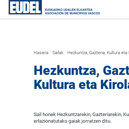
Hasiera
Sailak
Hezkuntza, Gazteria, Kultura eta 
Hezkuntza, Gazt
Kultura eta Kiro
Sail honek Hezkuntzarekin, Gazteriarekin, Kul
erlazionatutako gaiak jorratzen ditu.