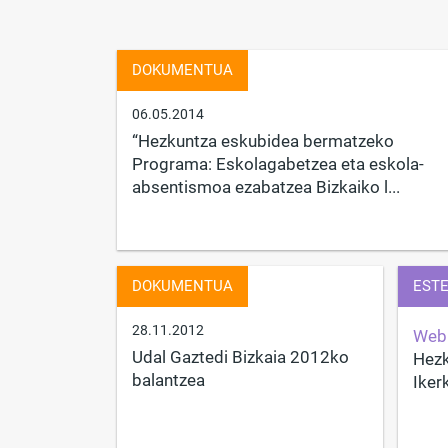
DOKUMENTUA
06.05.2014
“Hezkuntza eskubidea bermatzeko
Programa: Eskolagabetzea eta eskola-
absentismoa ezabatzea Bizkaiko l...
DOKUMENTUA
EST
28.11.2012
Web
Udal Gaztedi Bizkaia 2012ko
Hezk
balantzea
Iker