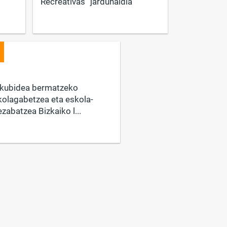
Recreativas“ jardunaldia
skubidea bermatzeko
olagabetzea eta eskola-
abatzea Bizkaiko l...