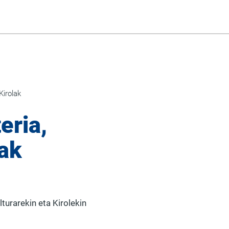
Kirolak
eria,
lak
turarekin eta Kirolekin