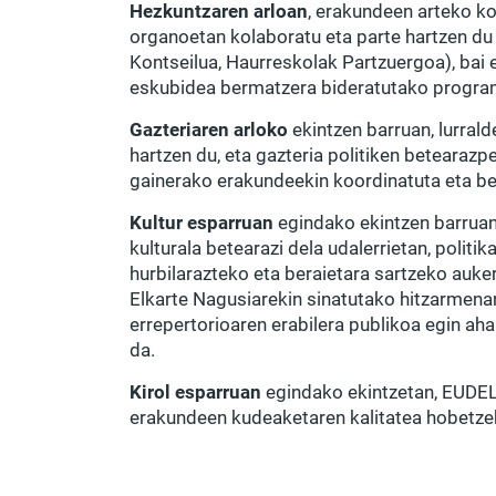
Hezkuntzaren arloan
, erakundeen arteko ko
organoetan kolaboratu eta parte hartzen du
Kontseilua, Haurreskolak Partzuergoa), bai
eskubidea bermatzera bideratutako progra
Gazteriaren arloko
ekintzen barruan, lurrald
hartzen du, eta gazteria politiken betearazp
gainerako erakundeekin koordinatuta eta ber
Kultur esparruan
egindako ekintzen barruan,
kulturala betearazi dela udalerrietan, politika
hurbilarazteko eta beraietara sartzeko auke
Elkarte Nagusiarekin sinatutako hitzarmena
errepertorioaren erabilera publikoa egin ah
da.
Kirol esparruan
egindako ekintzetan, EUDEL
erakundeen kudeaketaren kalitatea hobetzek