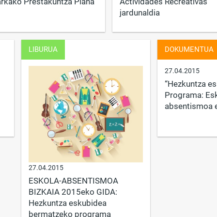
rkako Prestakuntza Plana
Actividades Recreativas“
jardunaldia
LIBURUA
DOKUMENTUA
27.04.2015
“Hezkuntza e
Programa: Esk
absentismoa ez
27.04.2015
ESKOLA-ABSENTISMOA
BIZKAIA 2015eko GIDA:
Hezkuntza eskubidea
bermatzeko programa