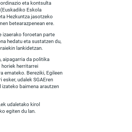
ordinazio eta kontsulta
 (Euskadiko Eskola
 eta Hezkuntza jasotzeko
men betearazpenean ere.
e izaerako foroetan parte
ena hedatu eta sustatzen du,
aiekin lankidetzan.
 aipagarria da politika
 horiek herritarrei
ra emateko. Bereziki, Egileen
ri esker, udalek SGAEren
al izateko baimena arautzen
ek udaletako kirol
o egiten du lan.