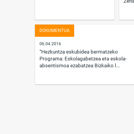
Zeha
DOKUMENTUA
06.04.2016
“Hezkuntza eskubidea bermatzeko
Programa: Eskolagabetzea eta eskola-
absentismoa ezabatzea Bizkaiko l...