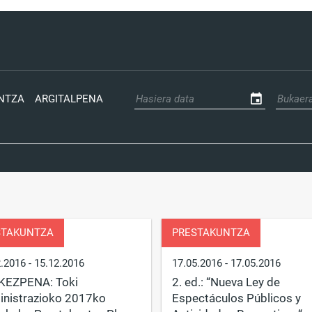
NTZA
ARGITALPENA
STAKUNTZA
PRESTAKUNTZA
2.2016
- 15.12.2016
17.05.2016
- 17.05.2016
KEZPENA: Toki
2. ed.: “Nueva Ley de
nistrazioko 2017ko
Espectáculos Públicos y