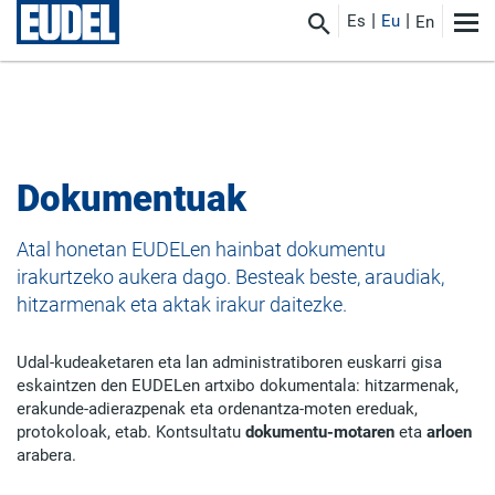
Es
Eu
En
Dokumentuak
Atal honetan EUDELen hainbat dokumentu
irakurtzeko aukera dago. Besteak beste, araudiak,
hitzarmenak eta aktak irakur daitezke.
Udal-kudeaketaren eta lan administratiboren euskarri gisa
eskaintzen den EUDELen artxibo dokumentala: hitzarmenak,
erakunde-adierazpenak eta ordenantza-moten ereduak,
protokoloak, etab. Kontsultatu
dokumentu-motaren
eta
arloen
arabera.