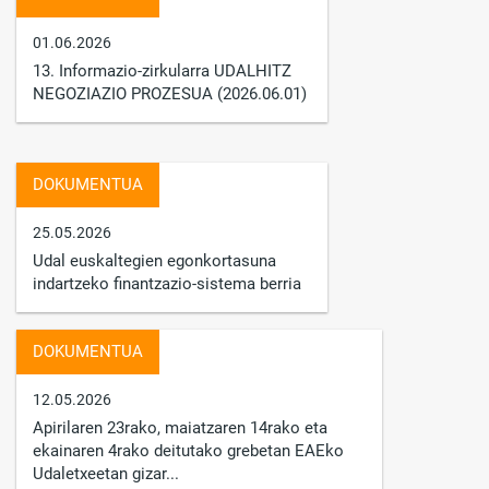
01.06.2026
13. Informazio-zirkularra UDALHITZ
NEGOZIAZIO PROZESUA (2026.06.01)
DOKUMENTUA
25.05.2026
Udal euskaltegien egonkortasuna
indartzeko finantzazio-sistema berria
DOKUMENTUA
12.05.2026
Apirilaren 23rako, maiatzaren 14rako eta
ekainaren 4rako deitutako grebetan EAEko
Udaletxeetan gizar...