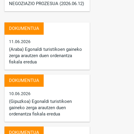
NEGOZIAZIO PROZESUA (2026.06.12)
DOKUMENTUA
11.06.2026
(Araba) Egonaldi turistikoen gaineko
zerga arautzen duen ordenantza
fiskala eredua
DOKUMENTUA
10.06.2026
(Gipuzkoa) Egonaldi turistikoen
gaineko zerga arautzen duen
ordenantza fiskala eredua
DOKUMENTUA