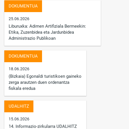
DOKUMENTUA
25.06.2026
Liburuxka: Adimen Artifiziala Bermeekin:
Etika, Zuzenbidea eta Jardunbidea
Administrazio Publikoan
DOKUMENTUA
18.06.2026
(Bizkaia) Egonaldi turistikoen gaineko
zerga arautzen duen ordenantza
fiskala eredua
UDALHITZ
15.06.2026
14. Informazio-zirkularra UDALHITZ