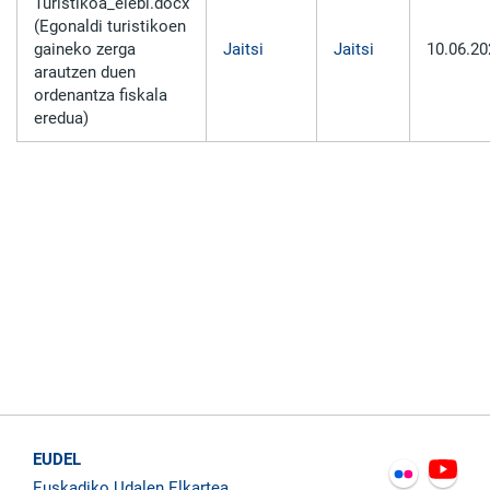
Turistikoa_elebi.docx
(Egonaldi turistikoen
gaineko zerga
Jaitsi
Jaitsi
10.06.20
arautzen duen
ordenantza fiskala
eredua)
EUDEL
Euskadiko Udalen Elkartea