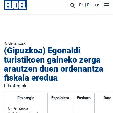
Es
Eu
En
Ordenantzak
(Gipuzkoa) Egonaldi
turistikoen gaineko zerga
arautzen duen ordenantza
fiskala eredua
Fitxategiak
Fitxategia
Espainiera
Euskara
Data
OF_GI Zerga