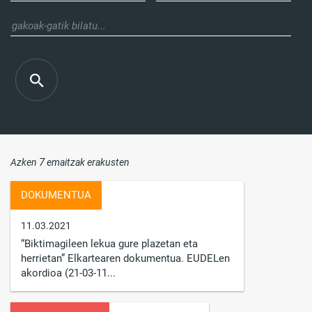
7
Azken
emaitzak erakusten
DOKUMENTUA
11.03.2021
“Biktimagileen lekua gure plazetan eta
herrietan” Elkartearen dokumentua. EUDELen
akordioa (21-03-11...