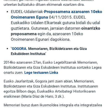
urteetan bultzatuko dituen ekimenak ezartzen dira.
EUDEL-Udalerriak-
Proposamena azaroaren 10eko
Oroimenaren Eguna
04/11/2015. EUDEL
Euskadiko Udalen Elkarteak gutuna bidali du udal
guztietara. Gutunean, jarraian datorren
oinarrizko
proposamena
egin da, azaroaren 10eko
Oroimenaren Egunari dagokiona.
‘
GOGORA.
Memoriaren, Bizikidetzaren eta Giza
Eskubideen Institutua’
2014ko azaroaren 27an, Eusko Legebiltzarrak Memoriaren,
Bizikidetzaren eta Giza Eskubideen Institutua sortzeko Legea
onartu zuen.
Lege testuaren Linka
Eusko Jaurlaritzak, Gogora jarri zuen abian, Memoriaren,
Bizikidetzaren eta Giza Eskubideen Institutua. Institutuaren
egoitza Bilbon dago, Euskadiko Artxibategi Historikoaren
eraikinean (María Díaz de Haro, 3 zk.).
Memoriari buruz duen ikusmoldea integrala eta integratzailea