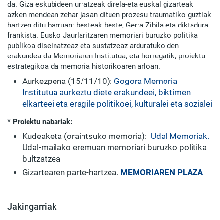
da. Giza eskubideen urratzeak direla-eta euskal gizarteak
azken mendean zehar jasan dituen prozesu traumatiko guztiak
hartzen ditu barruan: besteak beste, Gerra Zibila eta diktadura
frankista. Eusko Jaurlaritzaren memoriari buruzko politika
publikoa diseinatzeaz eta sustatzeaz arduratuko den
erakundea da Memoriaren Institutua, eta horregatik, proiektu
estrategikoa da memoria historikoaren arloan.
Aurkezpena (15/11/10):
Gogora Memoria
Institutua aurkeztu diete erakundeei, biktimen
elkarteei eta eragile politikoei, kulturalei eta sozialei
* Proiektu nabariak:
Kudeaketa (oraintsuko memoria):
Udal Memoriak.
Udal-mailako eremuan memoriari buruzko politika
bultzatzea
Gizartearen parte-hartzea.
MEMORIAREN PLAZA
Jakingarriak