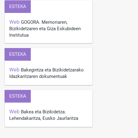
ESTEKA
Web
GOGORA. Memoriaren,
Bizikidetzaren eta Giza Eskubideen
Institutua
ESTEKA
Web
Bakegintza eta Bizikidetzarako
Idazkaritzaren dokumentuak
ESTEKA
Web
Bakea eta Bizikidetza.
Lehendakaritza, Eusko Jaurlaritza