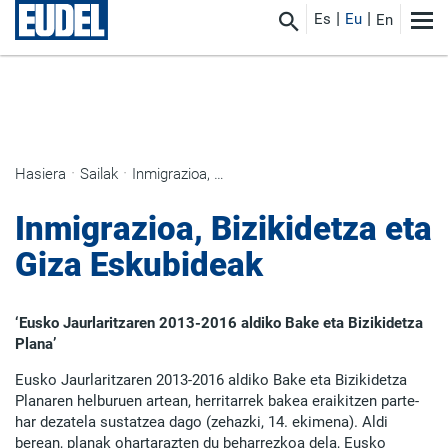
Es
Eu
En
Hasiera
Sailak
Inmigrazioa, Bizikidetza eta Giza Eskubideak
Inmigrazioa, Bizikidetza eta
Giza Eskubideak
‘Eusko Jaurlaritzaren 2013-2016 aldiko Bake eta Bizikidetza
Plana’
Eusko Jaurlaritzaren 2013-2016 aldiko Bake eta Bizikidetza
Planaren helburuen artean, herritarrek bakea eraikitzen parte-
har dezatela sustatzea dago (zehazki, 14. ekimena). Aldi
berean, planak ohartarazten du beharrezkoa dela, Eusko