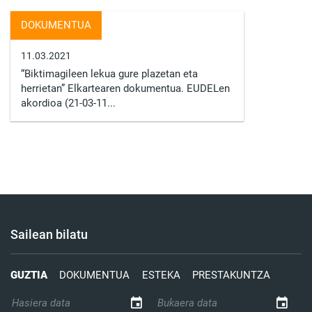
DOKUMENTUA
11.03.2021
“Biktimagileen lekua gure plazetan eta
herrietan” Elkartearen dokumentua. EUDELen
akordioa (21-03-11...
Sailean bilatu
GUZTIA
DOKUMENTUA
ESTEKA
PRESTAKUNTZA