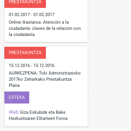
PRESTAKUNTZA
01.02.2017
- 01.02.2017
Online ikastaroa: Atención a la
ciudadanía: claves de la relación con
la ciudadanía.
PRESTAKUNTZA
15.12.2016
- 15.12.2016
AURKEZPENA: Toki Administrazioko
2017ko Zeharkako Prestakuntza
Plana
ESTEKA
Web
Giza Eskubide eta Bake
Hezkuntzaren Elkarteen Foroa