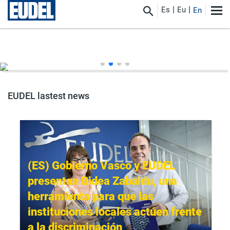
Es
Eu
En
EUDEL lastest news
(ES) Gobierno Vasco y EUDEL
presentan Bidea Zabaldu, una
herramienta para que las
instituciones locales actúen frente
a la discriminación