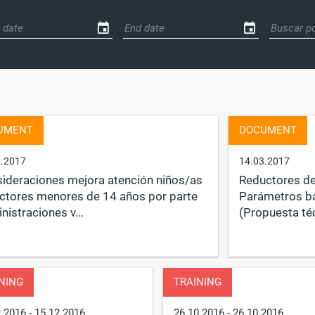
UMENT
DOCUMENT
3.2017
14.03.2017
ideraciones mejora atención niños/as
Reductores de
actores menores de 14 años por parte
Parámetros b
nistraciones v...
(Propuesta té
NING
TRAINING
2.2016
- 15.12.2016
26.10.2016
- 26.10.2016