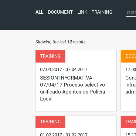
ALL
DOCUMENT
LINK
TRAINING
12
Showing the last
results.
TRAINING
DOC
07.04.2017
- 07.04.2017
17.0
SESION INFORMATIVA
Cons
07/04/17 Proceso selectivo
infr
unificado Agentes de Policía
admi
Local
TRAINING
TRAI
01.02.2017
- 01.02.2017
15.1