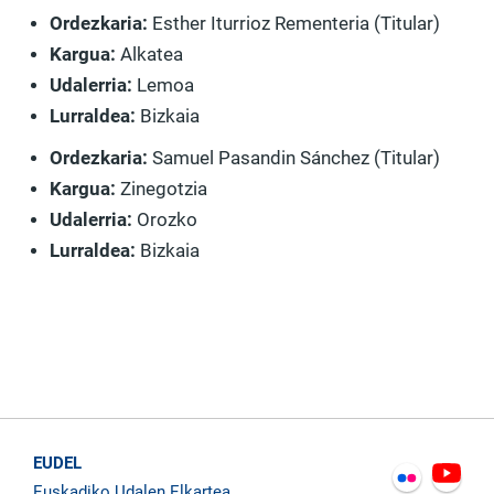
Ordezkaria:
Esther Iturrioz Rementeria (Titular)
Kargua:
Alkatea
Udalerria:
Lemoa
Lurraldea:
Bizkaia
Ordezkaria:
Samuel Pasandin Sánchez (Titular)
Kargua:
Zinegotzia
Udalerria:
Orozko
Lurraldea:
Bizkaia
EUDEL
Euskadiko Udalen Elkartea