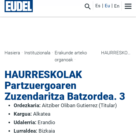
Es
Eu
En
Hasiera
Instituzionala
Erakunde arteko
HAURRESKOLAK Partzuergoaren Zuzendaritza Batzordea. 3
organoak
HAURRESKOLAK
Partzuergoaren
Zuzendaritza Batzordea. 3
Ordezkaria:
Aitziber Oliban Gutierrez (Titular)
Kargua:
Alkatea
Udalerria:
Erandio
Lurraldea:
Bizkaia