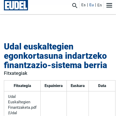
Es
Eu
En
Udal euskaltegien
egonkortasuna indartzeko
finantzazio-sistema berria
Fitxategiak
Fitxategia
Espainiera
Euskara
Data
Udal
Euskaltegien
Finantzaketa.pdf
(Udal