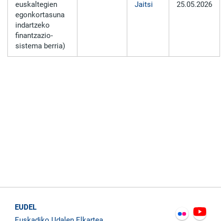
euskaltegien
Jaitsi
25.05.2026
egonkortasuna
indartzeko
finantzazio-
sistema berria)
EUDEL
Euskadiko Udalen Elkartea