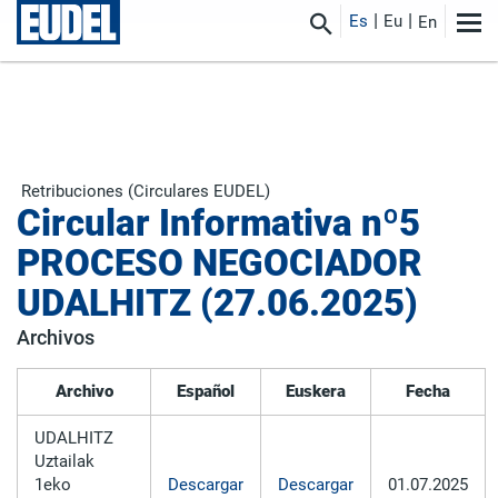
Es
Eu
En
Retribuciones (Circulares EUDEL)
Circular Informativa nº5
PROCESO NEGOCIADOR
UDALHITZ (27.06.2025)
Archivos
Archivo
Español
Euskera
Fecha
UDALHITZ
Uztailak
1eko
Descargar
Descargar
01.07.2025