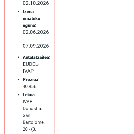
02.10.2026
Izena
emateko
:
eguna
02.06.2026
-
07.09.2026
:
Antolatzailea
EUDEL-
IVAP
:
Prezioa
40.95€
:
Lekua
IVAP
Donostia.
San
Bartolome,
28 - (3.