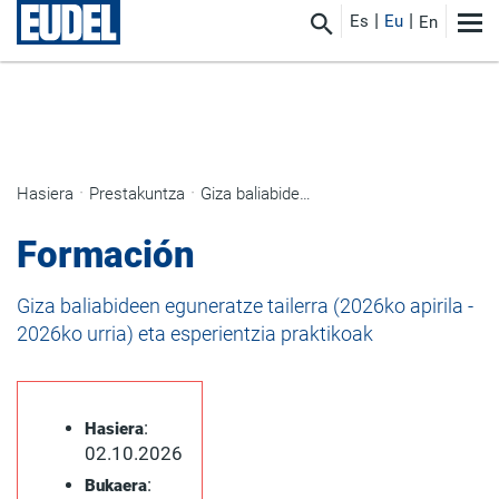
Es
Eu
En
Hasiera
Prestakuntza
Giza baliabideen eguneratze tailerra (2026ko apirila - 2026ko urria) eta esperientzia praktikoak
Formación
Giza baliabideen eguneratze tailerra (2026ko apirila -
2026ko urria) eta esperientzia praktikoak
:
Hasiera
02.10.2026
:
Bukaera