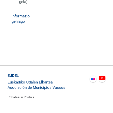
gela)
Informazio
gehiago
EUDEL
Euskadiko Udalen Elkartea
Asociación de Municipios Vascos
Pribatasun Politika
Kontaktatu
Cookie Politika