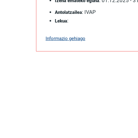
: 01.12.2025 - 
Izena emateko eguna
: IVAP
Antolatzailea
:
Lekua
Informazio gehiago