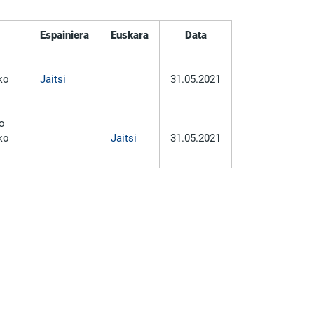
Espainiera
Euskara
Data
ko
Jaitsi
31.05.2021
o
ko
Jaitsi
31.05.2021