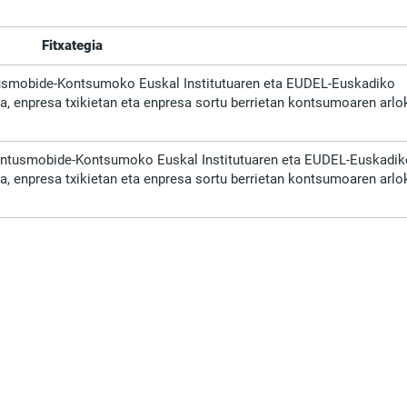
Fitxategia
mobide-Kontsumoko Euskal Institutuaren eta EUDEL-Euskadiko
a, enpresa txikietan eta enpresa sortu berrietan kontsumoaren arlo
tusmobide-Kontsumoko Euskal Institutuaren eta EUDEL-Euskadik
a, enpresa txikietan eta enpresa sortu berrietan kontsumoaren arlo