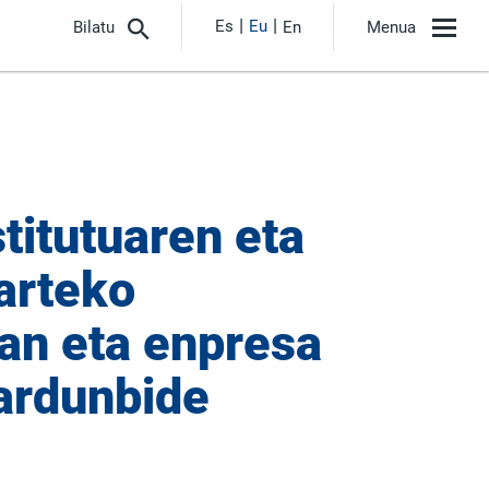
Es
Eu
Bilatu
En
Menua
itutuaren eta
arteko
tan eta enpresa
jardunbide