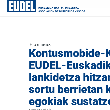
Hitzarmenak
Kontusmobide-Ko
EUDEL-Euskadiko
lankidetza hitza
sortu berrietan
egokiak sustatz