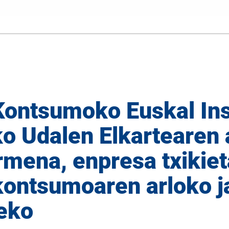
ntsumoko Euskal Inst
 Udalen Elkartearen 
rmena, enpresa txikie
 kontsumoaren arloko 
eko