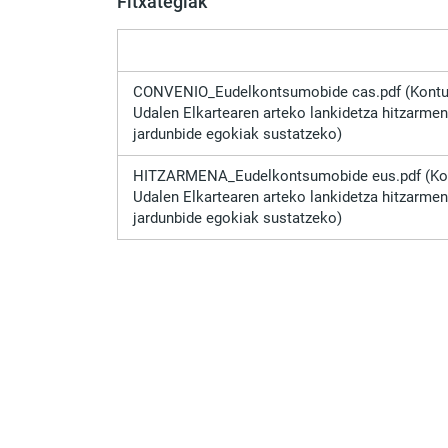
Fitxategiak
CONVENIO_Eudelkontsumobide cas.pdf (Kontus
Udalen Elkartearen arteko lankidetza hitzarmen
jardunbide egokiak sustatzeko)
HITZARMENA_Eudelkontsumobide eus.pdf (Kon
Udalen Elkartearen arteko lankidetza hitzarmen
jardunbide egokiak sustatzeko)